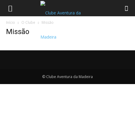
Início
O Clube
Missão
Missão
© Clube Aventura da Madeira