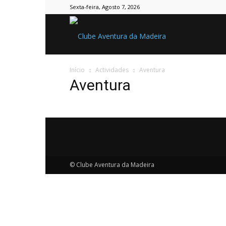
Sexta-feira, Agosto 7, 2026
Clube
Início
Actividades
Aventura
Aventura
Aventura
da
Madeira
© Clube Aventura da Madeira