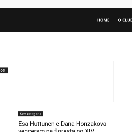
HOME
O CLU
IOS
Sem categoria
Esa Huttunen e Dana Honzakova
venceram na floresta no XIV