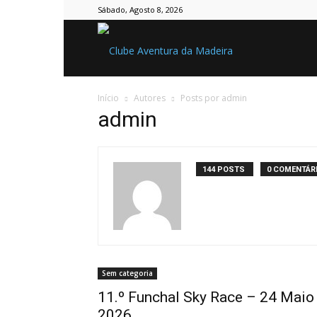
Sábado, Agosto 8, 2026
Clube
Início
Autores
Posts por admin
Aventura
admin
da
144 POSTS
0 COMENTÁR
Madeira
Sem categoria
11.º Funchal Sky Race – 24 Maio
2026