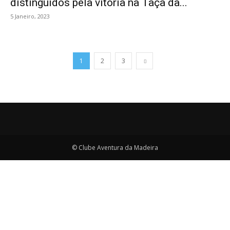
distinguidos pela vitória na Taça da...
5 Janeiro, 2023
1
2
3
© Clube Aventura da Madeira