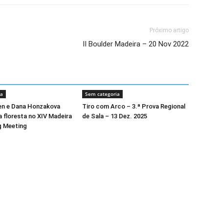
Próximo artigo
II Boulder Madeira – 20 Nov 2022
ia
Sem categoria
en e Dana Honzakova
Tiro com Arco – 3.ª Prova Regional
 floresta no XIV Madeira
de Sala – 13 Dez. 2025
g Meeting