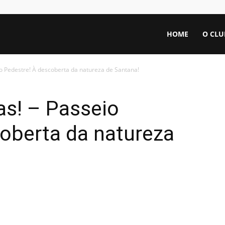
HOME
O CLU
io Pedestre! À descoberta da natureza de Santana!
as! – Passeio
oberta da natureza