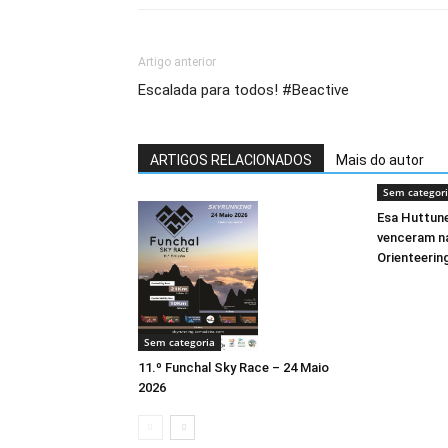
Artigo anterior
Escalada para todos! #Beactive
ARTIGOS RELACIONADOS
Mais do autor
Sem categor
Esa Huttun
venceram na
Orienteerin
Sem categoria
11.º Funchal Sky Race – 24 Maio
2026