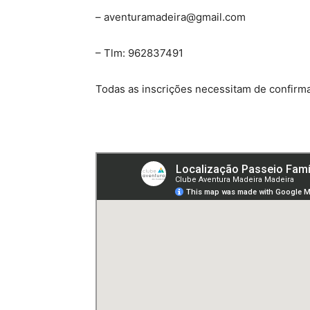
– aventuramadeira@gmail.com
– Tlm: 962837491
Todas as inscrições necessitam de confirm